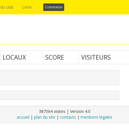
 du club
Liens
Connexion
LOCAUX
SCORE
VISITEURS
387564 visites | Version 4.0
accueil
|
plan du site
|
contacts
|
mentions légales